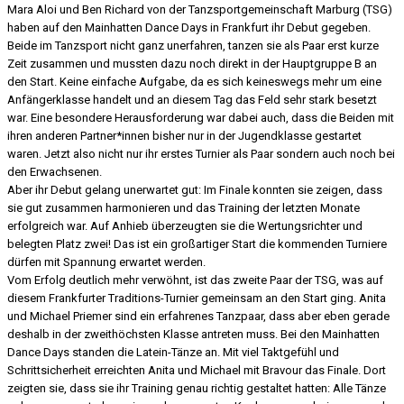
Mara Aloi und Ben Richard von der Tanzsportgemeinschaft Marburg (TSG)
haben auf den Mainhatten Dance Days in Frankfurt ihr Debut gegeben.
Beide im Tanzsport nicht ganz unerfahren, tanzen sie als Paar erst kurze
Zeit zusammen und mussten dazu noch direkt in der Hauptgruppe B an
den Start. Keine einfache Aufgabe, da es sich keineswegs mehr um eine
Anfängerklasse handelt und an diesem Tag das Feld sehr stark besetzt
war. Eine besondere Herausforderung war dabei auch, dass die Beiden mit
ihren anderen Partner*innen bisher nur in der Jugendklasse gestartet
waren. Jetzt also nicht nur ihr erstes Turnier als Paar sondern auch noch bei
den Erwachsenen.
Aber ihr Debut gelang unerwartet gut: Im Finale konnten sie zeigen, dass
sie gut zusammen harmonieren und das Training der letzten Monate
erfolgreich war. Auf Anhieb überzeugten sie die Wertungsrichter und
belegten Platz zwei! Das ist ein großartiger Start die kommenden Turniere
dürfen mit Spannung erwartet werden.
Vom Erfolg deutlich mehr verwöhnt, ist das zweite Paar der TSG, was auf
diesem Frankfurter Traditions-Turnier gemeinsam an den Start ging. Anita
und Michael Priemer sind ein erfahrenes Tanzpaar, dass aber eben gerade
deshalb in der zweithöchsten Klasse antreten muss. Bei den Mainhatten
Dance Days standen die Latein-Tänze an. Mit viel Taktgefühl und
Schrittsicherheit erreichten Anita und Michael mit Bravour das Finale. Dort
zeigten sie, dass sie ihr Training genau richtig gestaltet hatten: Alle Tänze