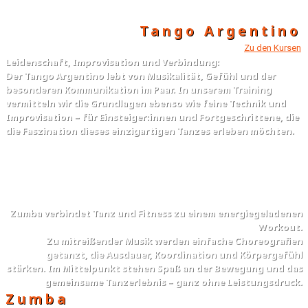
Tango Argentino
Zu den Kursen
Leidenschaft, Improvisation und Verbindung:
Der Tango Argentino lebt von Musikalität, Gefühl und der
besonderen Kommunikation im Paar. In unserem Training
vermitteln wir die Grundlagen ebenso wie feine Technik und
Improvisation – für Einsteiger:innen und Fortgeschrittene, die
die Faszination dieses einzigartigen Tanzes erleben möchten.
Zumba verbindet Tanz und Fitness zu einem energiegeladenen
Workout.
Zu mitreißender Musik werden einfache Choreografien
getanzt, die Ausdauer, Koordination und Körpergefühl
stärken. Im Mittelpunkt stehen Spaß an der Bewegung und das
gemeinsame Tanzerlebnis – ganz ohne Leistungsdruck.
Zumba