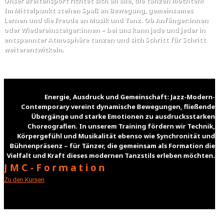
Unser Breitensport richtet sich an alle, die tanzen möchten!
Im Mittelpunkt stehen Spaß an Bewegung, gemeinsames
Lernen und die Freude an Musik und Tanz. Ob Anfänger:innen
oder Wiedereinsteiger:innen – bei uns kann jede und jeder in
entspannter Atmosphäre tanzen und sich Schritt für Schritt
weiterentwickeln.
Energie, Ausdruck und Gemeinschaft: Jazz-Modern-
Contemporary vereint dynamische Bewegungen, fließende
Übergänge und starke Emotionen zu ausdrucksstarken
Choreografien. In unserem Training fördern wir Technik,
Körpergefühl und Musikalität ebenso wie Synchronität und
Bühnenpräsenz – für Tänzer, die gemeinsam als Formation die
Vielfalt und Kraft dieses modernen Tanzstils erleben möchten.
JMC-Formation
Zu den Kursen