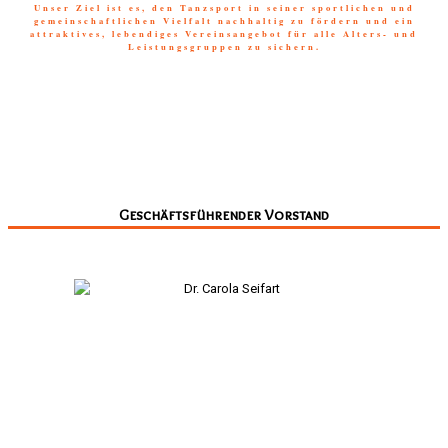
Unser Ziel ist es, den Tanzsport in seiner sportlichen und
gemeinschaftlichen Vielfalt nachhaltig zu fördern und ein
attraktives, lebendiges Vereinsangebot für alle Alters- und
Leistungsgruppen zu sichern.
Geschäftsführender Vorstand